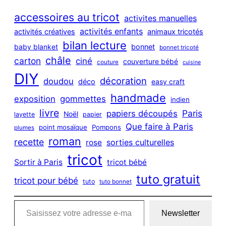
r
c
accessoires au tricot
activites manuelles
h
activités enfants
activités créatives
animaux tricotés
bilan lecture
bonnet
baby blanket
bonnet tricoté
châle
carton
ciné
couverture bébé
couture
cuisine
DIY
décoration
doudou
déco
easy craft
handmade
exposition
gommettes
indien
livre
Paris
papiers découpés
Noël
layette
papier
Que faire à Paris
point mosaïque
Pompons
plumes
roman
recette
sorties culturelles
rose
tricot
Sortir à Paris
tricot bébé
tuto gratuit
tricot pour bébé
tuto
tuto bonnet
Saisissez votre adresse e-mail…
Newsletter