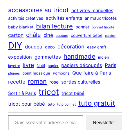
r
c
accessoires au tricot
activites manuelles
h
activités enfants
activités créatives
animaux tricotés
bilan lecture
bonnet
baby blanket
bonnet tricoté
châle
carton
ciné
couverture bébé
couture
cuisine
DIY
décoration
doudou
déco
easy craft
handmade
exposition
gommettes
indien
livre
Paris
papiers découpés
Noël
layette
papier
Que faire à Paris
point mosaïque
Pompons
plumes
roman
recette
sorties culturelles
rose
tricot
Sortir à Paris
tricot bébé
tuto gratuit
tricot pour bébé
tuto
tuto bonnet
Saisissez votre adresse e-mail…
Newsletter