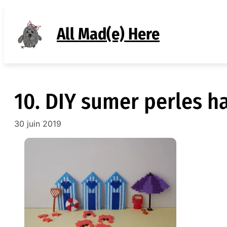
Aller
au
All Mad(e) Here
contenu
10. DIY sumer perles 
30 juin 2019