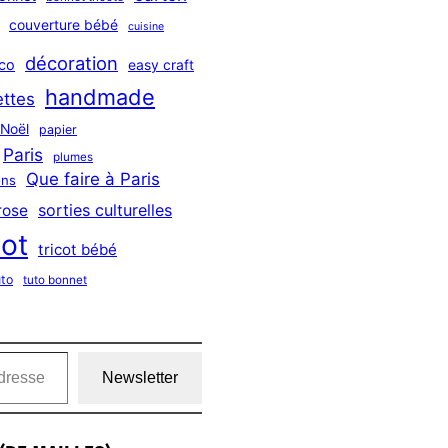
couverture bébé
cuisine
décoration
co
easy craft
handmade
ttes
Noël
papier
Paris
plumes
Que faire à Paris
ns
sorties culturelles
rose
cot
tricot bébé
uto
tuto bonnet
Newsletter