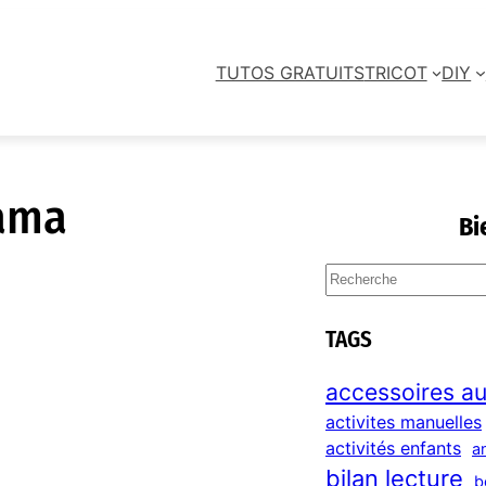
TUTOS GRATUITS
TRICOT
DIY
hama
Bi
S
e
a
TAGS
r
c
accessoires au
h
activites manuelles
activités enfants
a
bilan lecture
b