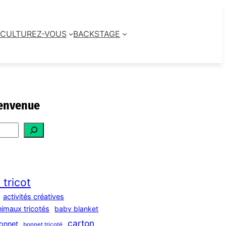
CULTUREZ-VOUS
BACKSTAGE
envenue
 tricot
activités créatives
nimaux tricotés
baby blanket
carton
onnet
bonnet tricoté