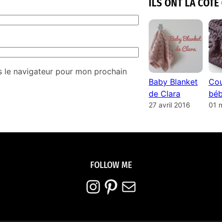
ILS ONT LA COTE 
s le navigateur pour mon prochain
Baby Blanket
Cou
de Clara
béb
27 avril 2016
01 
FOLLOW ME
Instagram
Pinterest
E-mail