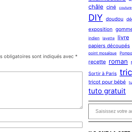
châle
ciné
couture
DIY
doudou
dé
exposition
gomme
livre
indien
layette
papiers découpés
point mosaïque
Pompo
 obligatoires sont indiqués avec
*
roman
recette
tri
Sortir à Paris
tricot pour bébé
t
tuto gratuit
Saisissez votre adresse e-mail…