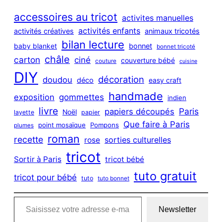
r
c
accessoires au tricot
activites manuelles
h
activités enfants
activités créatives
animaux tricotés
bilan lecture
bonnet
baby blanket
bonnet tricoté
châle
carton
ciné
couverture bébé
couture
cuisine
DIY
décoration
doudou
déco
easy craft
handmade
exposition
gommettes
indien
livre
Paris
papiers découpés
Noël
layette
papier
Que faire à Paris
point mosaïque
Pompons
plumes
roman
recette
sorties culturelles
rose
tricot
Sortir à Paris
tricot bébé
tuto gratuit
tricot pour bébé
tuto
tuto bonnet
Saisissez votre adresse e-mail…
Newsletter