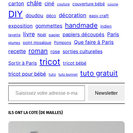
châle
carton
ciné
couverture bébé
couture
cuisine
DIY
décoration
doudou
déco
easy craft
handmade
exposition
gommettes
indien
livre
Paris
papiers découpés
Noël
layette
papier
Que faire à Paris
point mosaïque
Pompons
plumes
roman
recette
sorties culturelles
rose
tricot
Sortir à Paris
tricot bébé
tuto gratuit
tricot pour bébé
tuto
tuto bonnet
Saisissez votre adresse e-mail…
Newsletter
ILS ONT LA COTE (DE MAILLES)