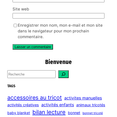
Site web
Enregistrer mon nom, mon e-mail et mon site
dans le navigateur pour mon prochain
commentaire.
Bienvenue
S
e
a
TAGS
r
c
accessoires au tricot
activites manuelles
h
activités enfants
activités créatives
animaux tricotés
bilan lecture
bonnet
baby blanket
bonnet tricoté