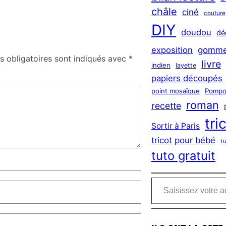
châle
ciné
couture
DIY
doudou
dé
exposition
gomme
 obligatoires sont indiqués avec
*
livre
indien
layette
papiers découpés
point mosaïque
Pompo
roman
recette
tri
Sortir à Paris
tricot pour bébé
t
tuto gratuit
Saisissez votre adresse e-mail…