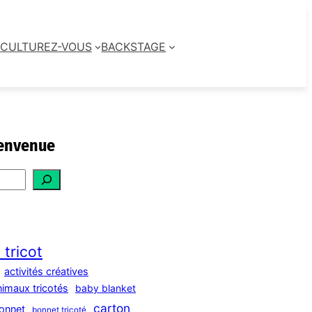
CULTUREZ-VOUS
BACKSTAGE
envenue
 tricot
activités créatives
nimaux tricotés
baby blanket
carton
onnet
bonnet tricoté