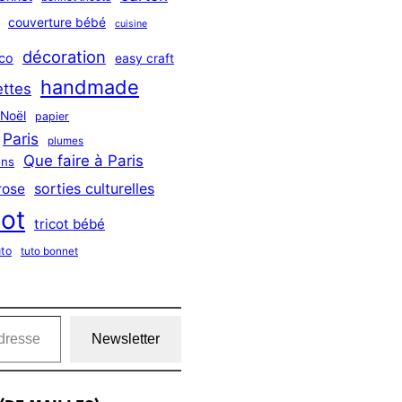
couverture bébé
cuisine
décoration
co
easy craft
handmade
ttes
Noël
papier
Paris
plumes
Que faire à Paris
ns
sorties culturelles
rose
cot
tricot bébé
uto
tuto bonnet
Newsletter