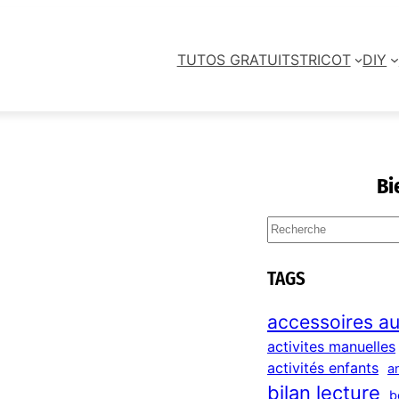
TUTOS GRATUITS
TRICOT
DIY
Bi
S
e
a
TAGS
r
c
accessoires au
h
activites manuelles
activités enfants
a
bilan lecture
b