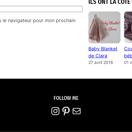
ILS ONT LA COTE 
s le navigateur pour mon prochain
Baby Blanket
Cou
de Clara
béb
27 avril 2016
01 
FOLLOW ME
Instagram
Pinterest
E-mail