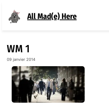
Aller
au
All Mad(e) Here
contenu
WM 1
09 janvier 2014