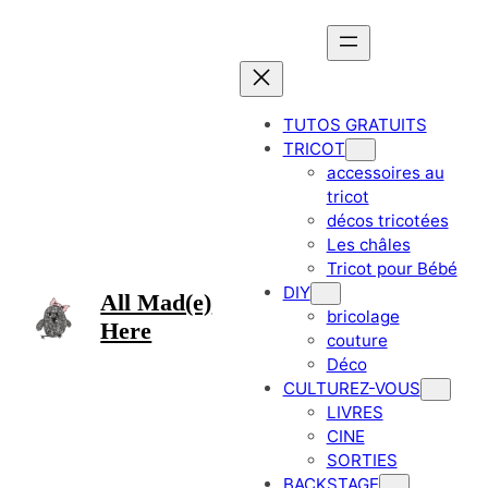
Aller
au
contenu
TUTOS GRATUITS
TRICOT
accessoires au
tricot
décos tricotées
Les châles
Tricot pour Bébé
DIY
All Mad(e)
bricolage
Here
couture
Déco
CULTUREZ-VOUS
LIVRES
CINE
SORTIES
BACKSTAGE