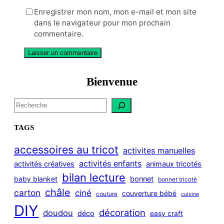
Enregistrer mon nom, mon e-mail et mon site
dans le navigateur pour mon prochain
commentaire.
Bienvenue
S
e
a
TAGS
r
c
accessoires au tricot
activites manuelles
h
activités enfants
activités créatives
animaux tricotés
bilan lecture
bonnet
baby blanket
bonnet tricoté
châle
carton
ciné
couverture bébé
couture
cuisine
DIY
décoration
doudou
déco
easy craft