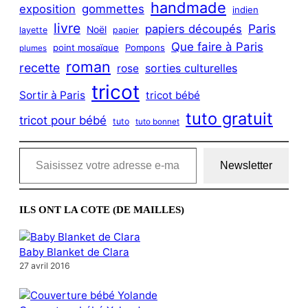
handmade
exposition
gommettes
indien
livre
Paris
papiers découpés
Noël
layette
papier
Que faire à Paris
point mosaïque
Pompons
plumes
roman
recette
sorties culturelles
rose
tricot
Sortir à Paris
tricot bébé
tuto gratuit
tricot pour bébé
tuto
tuto bonnet
Saisissez votre adresse e-mail…
Newsletter
ILS ONT LA COTE (DE MAILLES)
Baby Blanket de Clara
27 avril 2016