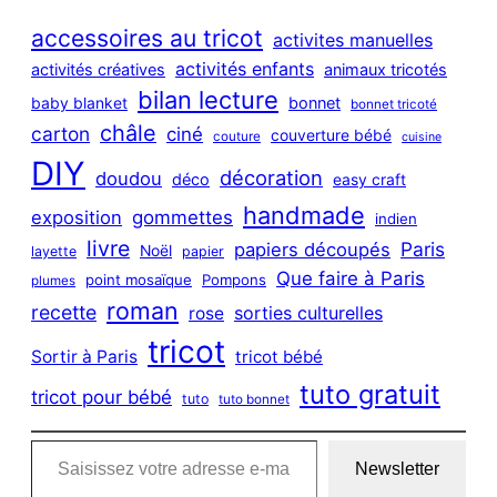
r
c
accessoires au tricot
activites manuelles
h
activités enfants
activités créatives
animaux tricotés
bilan lecture
bonnet
baby blanket
bonnet tricoté
châle
carton
ciné
couverture bébé
couture
cuisine
DIY
décoration
doudou
déco
easy craft
handmade
exposition
gommettes
indien
livre
Paris
papiers découpés
Noël
layette
papier
Que faire à Paris
point mosaïque
Pompons
plumes
roman
recette
sorties culturelles
rose
tricot
Sortir à Paris
tricot bébé
tuto gratuit
tricot pour bébé
tuto
tuto bonnet
Saisissez votre adresse e-mail…
Newsletter