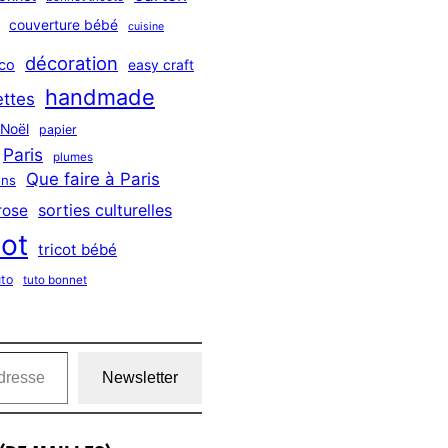
couverture bébé
cuisine
décoration
co
easy craft
handmade
ttes
Noël
papier
Paris
plumes
Que faire à Paris
ns
sorties culturelles
rose
cot
tricot bébé
uto
tuto bonnet
Newsletter