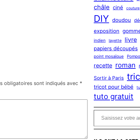
châle
ciné
couture
DIY
doudou
dé
exposition
gomme
livre
indien
layette
papiers découpés
point mosaïque
Pompo
roman
recette
tri
Sortir à Paris
 obligatoires sont indiqués avec
*
tricot pour bébé
t
tuto gratuit
Saisissez votre adresse e-mail…