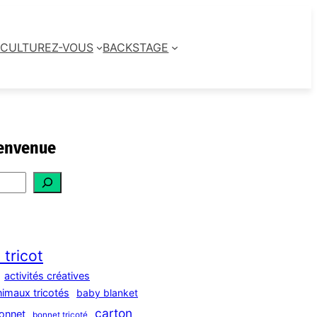
CULTUREZ-VOUS
BACKSTAGE
envenue
 tricot
activités créatives
nimaux tricotés
baby blanket
carton
onnet
bonnet tricoté