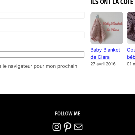
ILS ONT LA COTE 
Baby Blanket
Cou
de Clara
béb
27 avril 2016
01 
s le navigateur pour mon prochain
FOLLOW ME
Instagram
Pinterest
E-mail