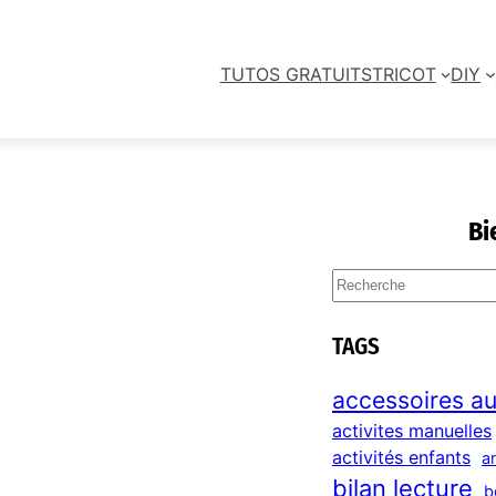
TUTOS GRATUITS
TRICOT
DIY
Bi
S
e
a
TAGS
r
c
accessoires au
h
activites manuelles
activités enfants
a
bilan lecture
b