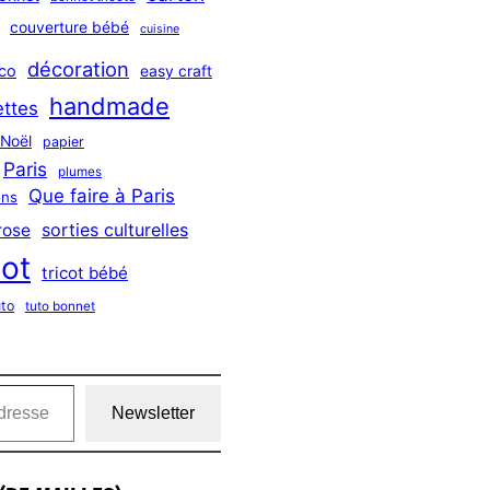
couverture bébé
cuisine
décoration
co
easy craft
handmade
ttes
Noël
papier
Paris
plumes
Que faire à Paris
ns
sorties culturelles
rose
cot
tricot bébé
uto
tuto bonnet
Newsletter