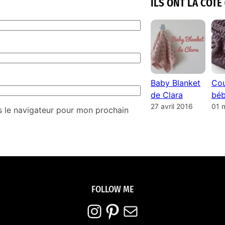
ILS ONT LA COTE 
Baby Blanket
Cou
de Clara
béb
27 avril 2016
01 
s le navigateur pour mon prochain
FOLLOW ME
Instagram
Pinterest
E-mail