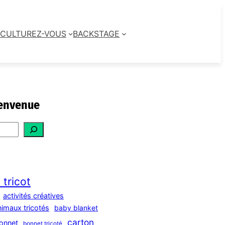
CULTUREZ-VOUS
BACKSTAGE
envenue
 tricot
activités créatives
nimaux tricotés
baby blanket
carton
onnet
bonnet tricoté