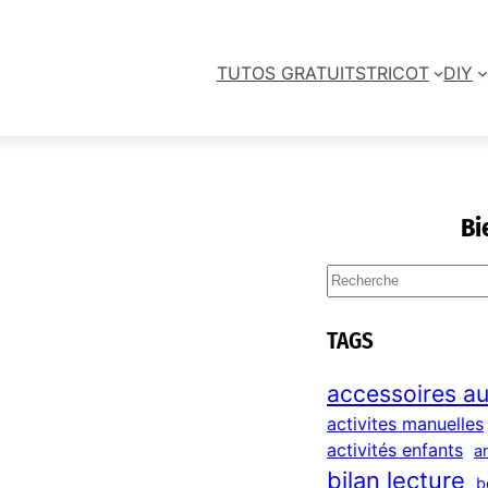
TUTOS GRATUITS
TRICOT
DIY
Bi
S
e
a
TAGS
r
c
accessoires au
h
activites manuelles
activités enfants
a
bilan lecture
b