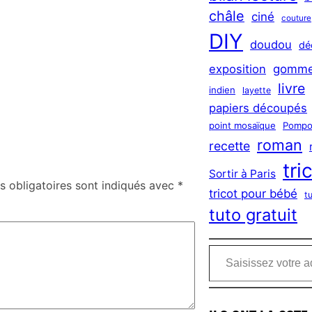
châle
ciné
couture
DIY
doudou
dé
exposition
gomme
livre
indien
layette
papiers découpés
point mosaïque
Pompo
roman
recette
tri
Sortir à Paris
 obligatoires sont indiqués avec
*
tricot pour bébé
t
tuto gratuit
Saisissez votre adresse e-mail…