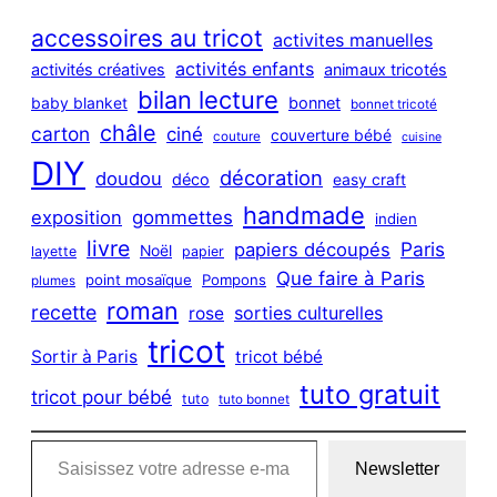
r
c
accessoires au tricot
activites manuelles
h
activités enfants
activités créatives
animaux tricotés
bilan lecture
bonnet
baby blanket
bonnet tricoté
châle
carton
ciné
couverture bébé
couture
cuisine
DIY
décoration
doudou
déco
easy craft
handmade
exposition
gommettes
indien
livre
Paris
papiers découpés
Noël
layette
papier
Que faire à Paris
point mosaïque
Pompons
plumes
roman
recette
sorties culturelles
rose
tricot
Sortir à Paris
tricot bébé
tuto gratuit
tricot pour bébé
tuto
tuto bonnet
Saisissez votre adresse e-mail…
Newsletter