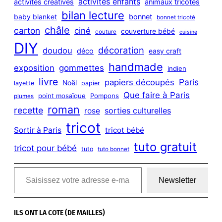
activités enfants
activités créatives
animaux tricotés
bilan lecture
bonnet
baby blanket
bonnet tricoté
châle
carton
ciné
couverture bébé
couture
cuisine
DIY
décoration
doudou
déco
easy craft
handmade
exposition
gommettes
indien
livre
Paris
papiers découpés
Noël
layette
papier
Que faire à Paris
point mosaïque
Pompons
plumes
roman
recette
sorties culturelles
rose
tricot
Sortir à Paris
tricot bébé
tuto gratuit
tricot pour bébé
tuto
tuto bonnet
Saisissez votre adresse e-mail…
Newsletter
ILS ONT LA COTE (DE MAILLES)