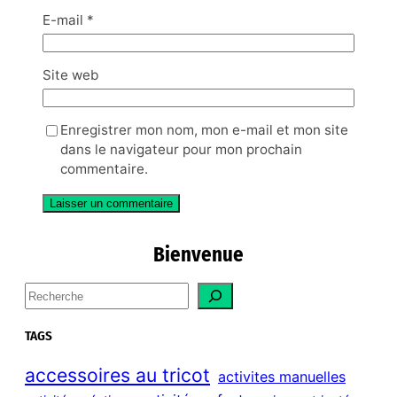
E-mail
*
Site web
Enregistrer mon nom, mon e-mail et mon site
dans le navigateur pour mon prochain
commentaire.
Bienvenue
S
e
a
TAGS
r
c
accessoires au tricot
activites manuelles
h