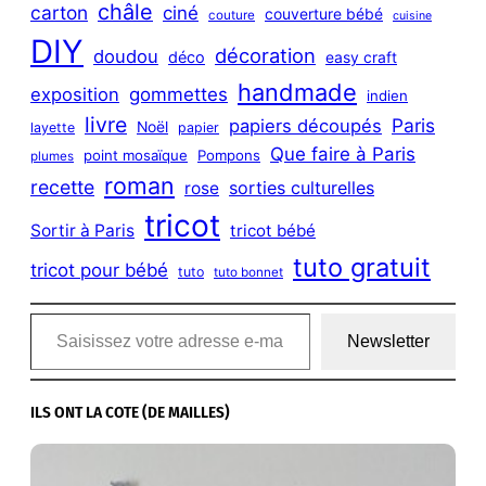
châle
carton
ciné
couverture bébé
couture
cuisine
DIY
décoration
doudou
déco
easy craft
handmade
exposition
gommettes
indien
livre
Paris
papiers découpés
Noël
layette
papier
Que faire à Paris
point mosaïque
Pompons
plumes
roman
recette
sorties culturelles
rose
tricot
Sortir à Paris
tricot bébé
tuto gratuit
tricot pour bébé
tuto
tuto bonnet
Saisissez votre adresse e-mail…
Newsletter
ILS ONT LA COTE (DE MAILLES)