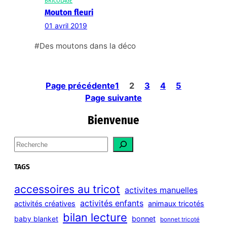
BRICOLAGE
Mouton fleuri
01 avril 2019
#Des moutons dans la déco
Page précédente
1
2
3
4
5
Page suivante
Bienvenue
S
e
a
TAGS
r
c
accessoires au tricot
activites manuelles
h
activités enfants
activités créatives
animaux tricotés
bilan lecture
bonnet
baby blanket
bonnet tricoté