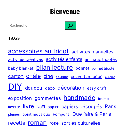
Bienvenue
S
e
a
TAGS
r
c
accessoires au tricot
activites manuelles
h
activités enfants
activités créatives
animaux tricotés
bilan lecture
bonnet
baby blanket
bonnet tricoté
châle
carton
ciné
couverture bébé
couture
cuisine
DIY
décoration
doudou
déco
easy craft
handmade
exposition
gommettes
indien
livre
Paris
papiers découpés
Noël
layette
papier
Que faire à Paris
point mosaïque
Pompons
plumes
roman
recette
sorties culturelles
rose