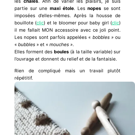
les
châles
. Afin de varier les plaisirs, je suis
partie sur une
maxi étole
. Les
nopes
se sont
imposées d’elles-mêmes. Après la housse de
bouillote (
clic
) et le bloomer pour baby girl (
clic
)
il me fallait MON accessoire avec ce joli point.
Les nopes sont parfois appelées «
bobbles »
ou
«
bubbles
» et «
mouches »
.
Elles forment des
boules
(à la taille variable) sur
l’ouvrage et donnent du relief et de la fantaisie.
Rien de compliqué mais un travail plutôt
répétitif.