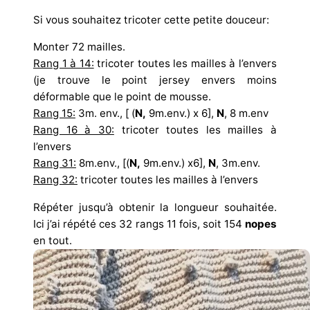
Si vous souhaitez tricoter cette petite douceur:
Monter 72 mailles.
Rang 1 à 14:
tricoter toutes les mailles à l’envers
(je trouve le point jersey envers moins
déformable que le point de mousse.
Rang 15
:
3m. env., [ (
N,
9m.env.) x 6],
N
, 8 m.env
Rang 16 à 30:
tricoter toutes les mailles à
l’envers
Rang 31:
8m.env., [(
N,
9m.env.) x6],
N
, 3m.env.
Rang 32:
tricoter toutes les mailles à l’envers
Répéter jusqu’à obtenir la longueur souhaitée.
Ici j’ai répété ces 32 rangs 11 fois, soit 154
nopes
en tout.