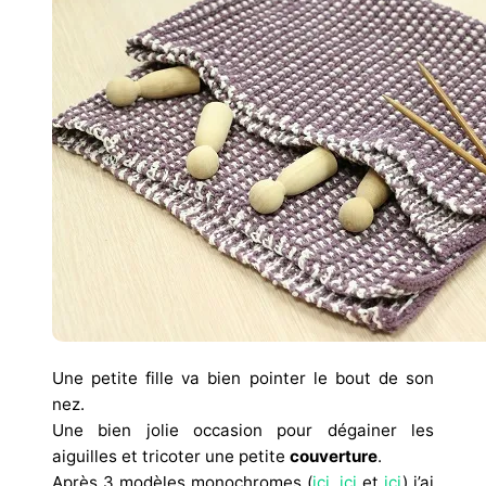
Une petite fille va bien pointer le bout de son
nez.
Une bien jolie occasion pour dégainer les
aiguilles et tricoter une petite
couverture
.
Après 3 modèles monochromes (
ici
,
ici
et
ici
) j’ai