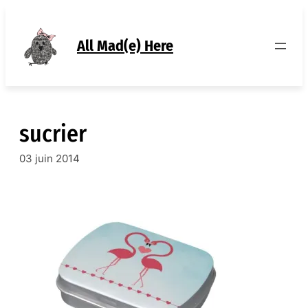
Aller
au
contenu
All Mad(e) Here
sucrier
03 juin 2014