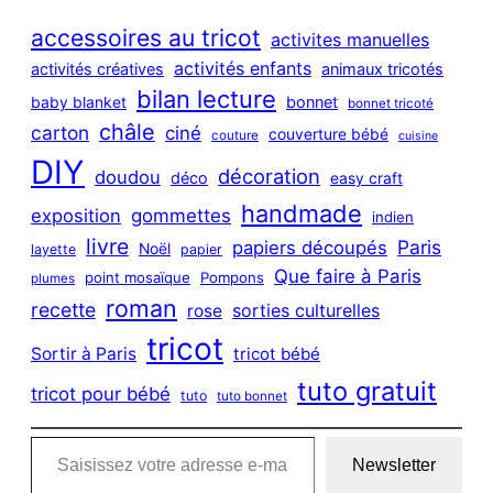
r
c
accessoires au tricot
activites manuelles
h
activités enfants
activités créatives
animaux tricotés
bilan lecture
bonnet
baby blanket
bonnet tricoté
châle
carton
ciné
couverture bébé
couture
cuisine
DIY
décoration
doudou
déco
easy craft
handmade
exposition
gommettes
indien
livre
Paris
papiers découpés
Noël
layette
papier
Que faire à Paris
point mosaïque
Pompons
plumes
roman
recette
sorties culturelles
rose
tricot
Sortir à Paris
tricot bébé
tuto gratuit
tricot pour bébé
tuto
tuto bonnet
Saisissez votre adresse e-mail…
Newsletter