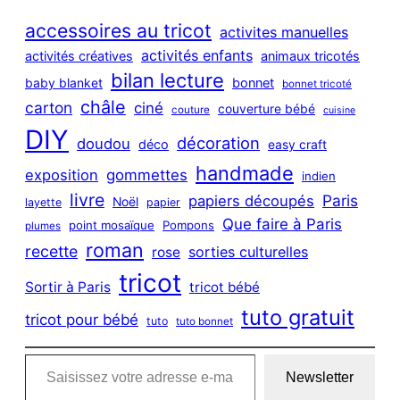
r
c
accessoires au tricot
activites manuelles
h
activités enfants
activités créatives
animaux tricotés
bilan lecture
bonnet
baby blanket
bonnet tricoté
châle
carton
ciné
couverture bébé
couture
cuisine
DIY
décoration
doudou
déco
easy craft
handmade
exposition
gommettes
indien
livre
Paris
papiers découpés
Noël
layette
papier
Que faire à Paris
point mosaïque
Pompons
plumes
roman
recette
sorties culturelles
rose
tricot
Sortir à Paris
tricot bébé
tuto gratuit
tricot pour bébé
tuto
tuto bonnet
Saisissez votre adresse e-mail…
Newsletter