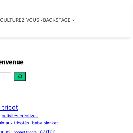
CULTUREZ-VOUS
BACKSTAGE
envenue
 tricot
activités créatives
nimaux tricotés
baby blanket
carton
onnet
bonnet tricoté