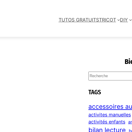
TUTOS GRATUITS
TRICOT
DIY
Bi
S
e
a
TAGS
r
c
accessoires au
h
activites manuelles
activités enfants
a
bilan lecture
b