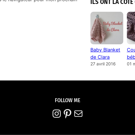
ILS ONT LA COTE 
Baby Blanket
Cou
de Clara
béb
27 avril 2016
01 
FOLLOW ME
Instagram
Pinterest
E-mail