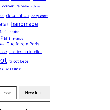
couverture bébé
cuisine
décoration
co
easy craft
handmade
ttes
Noël
papier
Paris
plumes
Que faire à Paris
ns
sorties culturelles
rose
cot
tricot bébé
uto
tuto bonnet
Newsletter