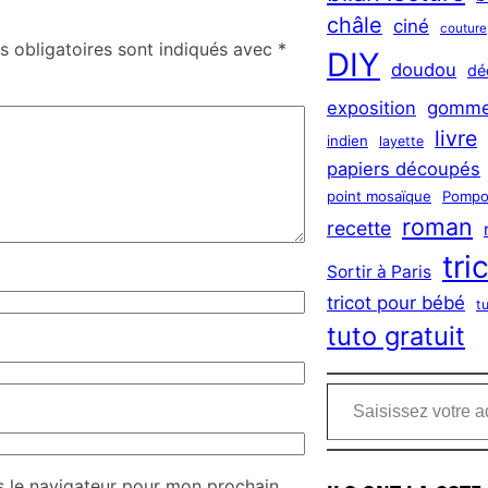
châle
ciné
couture
 obligatoires sont indiqués avec
*
DIY
doudou
dé
exposition
gomme
livre
indien
layette
papiers découpés
point mosaïque
Pompo
roman
recette
tri
Sortir à Paris
tricot pour bébé
t
tuto gratuit
Saisissez votre adresse e-mail…
s le navigateur pour mon prochain