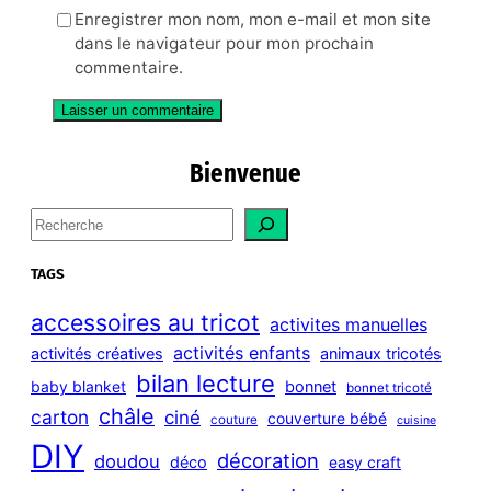
Enregistrer mon nom, mon e-mail et mon site
dans le navigateur pour mon prochain
commentaire.
Bienvenue
S
e
a
TAGS
r
c
accessoires au tricot
activites manuelles
h
activités enfants
activités créatives
animaux tricotés
bilan lecture
bonnet
baby blanket
bonnet tricoté
châle
carton
ciné
couverture bébé
couture
cuisine
DIY
décoration
doudou
déco
easy craft