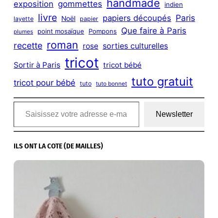
handmade
exposition
gommettes
indien
livre
Paris
papiers découpés
Noël
layette
papier
Que faire à Paris
point mosaïque
Pompons
plumes
roman
recette
sorties culturelles
rose
tricot
Sortir à Paris
tricot bébé
tuto gratuit
tricot pour bébé
tuto
tuto bonnet
Saisissez votre adresse e-mail…
Newsletter
ILS ONT LA COTE (DE MAILLES)