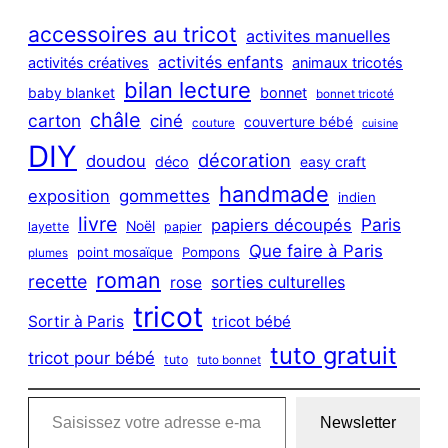
r
c
accessoires au tricot
activites manuelles
h
activités enfants
activités créatives
animaux tricotés
bilan lecture
bonnet
baby blanket
bonnet tricoté
châle
carton
ciné
couverture bébé
couture
cuisine
DIY
décoration
doudou
déco
easy craft
handmade
exposition
gommettes
indien
livre
Paris
papiers découpés
Noël
layette
papier
Que faire à Paris
point mosaïque
Pompons
plumes
roman
recette
sorties culturelles
rose
tricot
Sortir à Paris
tricot bébé
tuto gratuit
tricot pour bébé
tuto
tuto bonnet
Saisissez votre adresse e-mail…
Newsletter