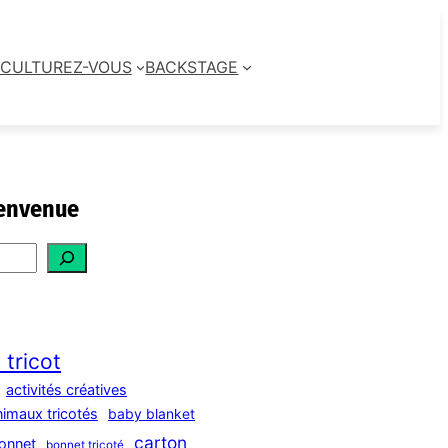
CULTUREZ-VOUS
BACKSTAGE
envenue
 tricot
activités créatives
nimaux tricotés
baby blanket
carton
onnet
bonnet tricoté