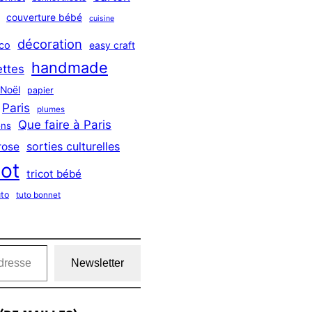
couverture bébé
cuisine
décoration
co
easy craft
handmade
ttes
Noël
papier
Paris
plumes
Que faire à Paris
ns
sorties culturelles
rose
cot
tricot bébé
uto
tuto bonnet
Newsletter