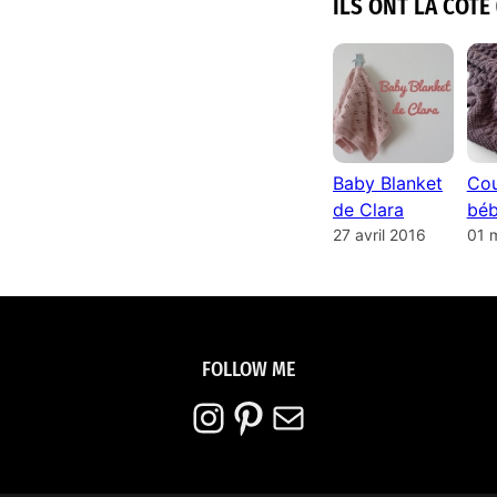
ILS ONT LA COTE 
Baby Blanket
Cou
de Clara
béb
27 avril 2016
01 
FOLLOW ME
Instagram
Pinterest
E-mail