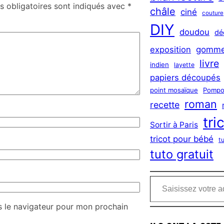
 obligatoires sont indiqués avec
*
châle
ciné
couture
DIY
doudou
dé
exposition
gomme
livre
indien
layette
papiers découpés
point mosaïque
Pompo
roman
recette
tri
Sortir à Paris
tricot pour bébé
t
tuto gratuit
Saisissez votre adresse e-mail…
s le navigateur pour mon prochain