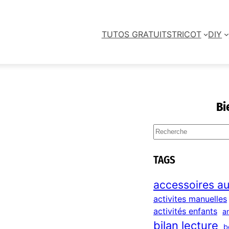
TUTOS GRATUITS
TRICOT
DIY
Bi
S
e
a
TAGS
r
c
accessoires au
h
activites manuelles
activités enfants
a
bilan lecture
b