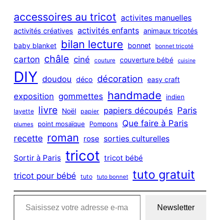
r
c
accessoires au tricot
activites manuelles
h
activités enfants
activités créatives
animaux tricotés
bilan lecture
bonnet
baby blanket
bonnet tricoté
châle
carton
ciné
couverture bébé
couture
cuisine
DIY
décoration
doudou
déco
easy craft
handmade
exposition
gommettes
indien
livre
Paris
papiers découpés
Noël
layette
papier
Que faire à Paris
point mosaïque
Pompons
plumes
roman
recette
sorties culturelles
rose
tricot
Sortir à Paris
tricot bébé
tuto gratuit
tricot pour bébé
tuto
tuto bonnet
Saisissez votre adresse e-mail…
Newsletter