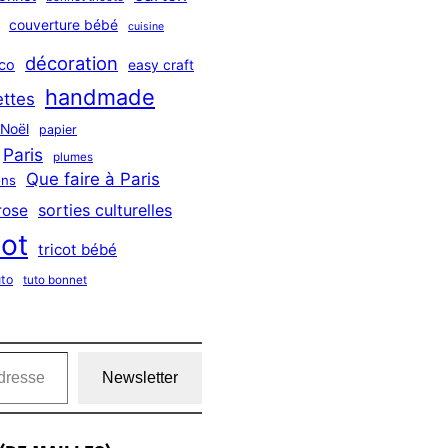
couverture bébé
cuisine
décoration
co
easy craft
handmade
ttes
Noël
papier
Paris
plumes
Que faire à Paris
ns
sorties culturelles
rose
cot
tricot bébé
uto
tuto bonnet
Newsletter