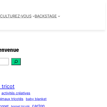
CULTUREZ-VOUS
BACKSTAGE
envenue
 tricot
activités créatives
nimaux tricotés
baby blanket
carton
onnet
bonnet tricoté