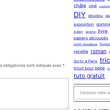
châle
ciné
couture
DIY
doudou
dé
exposition
gomme
livre
indien
layette
papiers découpés
point mosaïque
Pompo
roman
recette
tri
Sortir à Paris
 obligatoires sont indiqués avec
*
tricot pour bébé
t
tuto gratuit
Saisissez votre adresse e-mail…