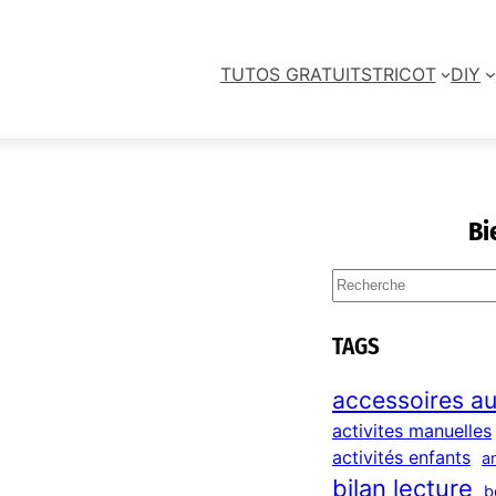
TUTOS GRATUITS
TRICOT
DIY
Bi
S
e
a
TAGS
r
c
accessoires au
h
activites manuelles
activités enfants
a
bilan lecture
b