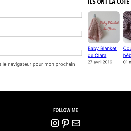
ILS ONT LA COTE 
Baby Blanket
Cou
de Clara
béb
27 avril 2016
01 
s le navigateur pour mon prochain
FOLLOW ME
Instagram
Pinterest
E-mail