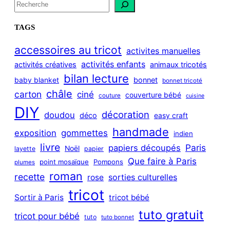
S
e
a
TAGS
r
c
accessoires au tricot
activites manuelles
h
activités enfants
activités créatives
animaux tricotés
bilan lecture
bonnet
baby blanket
bonnet tricoté
châle
carton
ciné
couverture bébé
couture
cuisine
DIY
décoration
doudou
déco
easy craft
handmade
exposition
gommettes
indien
livre
Paris
papiers découpés
Noël
layette
papier
Que faire à Paris
point mosaïque
Pompons
plumes
roman
recette
sorties culturelles
rose
tricot
Sortir à Paris
tricot bébé
tuto gratuit
tricot pour bébé
tuto
tuto bonnet