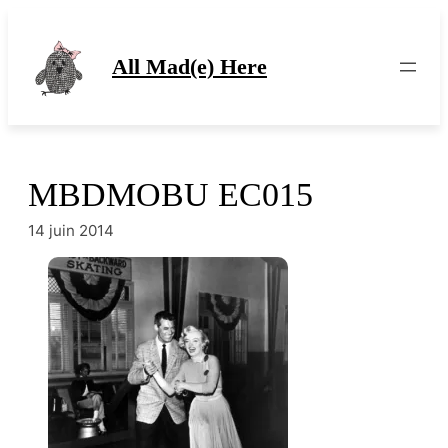
Aller
au
contenu
All Mad(e) Here
MBDMOBU EC015
14 juin 2014