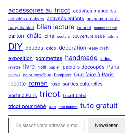
r
c
accessoires au tricot
activites manuelles
h
activités enfants
activités créatives
animaux tricotés
bilan lecture
bonnet
baby blanket
bonnet tricoté
châle
carton
ciné
couverture bébé
couture
cuisine
DIY
décoration
doudou
déco
easy craft
handmade
exposition
gommettes
indien
livre
Paris
papiers découpés
Noël
layette
papier
Que faire à Paris
point mosaïque
Pompons
plumes
roman
recette
sorties culturelles
rose
tricot
Sortir à Paris
tricot bébé
tuto gratuit
tricot pour bébé
tuto
tuto bonnet
Saisissez votre adresse e-mail…
Newsletter