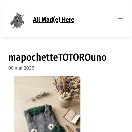
Aller
au
contenu
All Mad(e) Here
mapochetteTOTOROuno
08 mai 2026