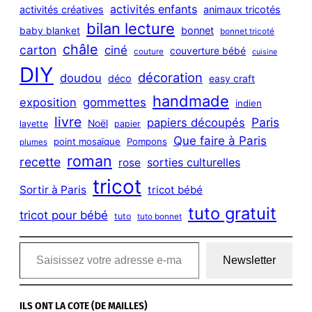
h
activités enfants
activités créatives
animaux tricotés
bilan lecture
bonnet
baby blanket
bonnet tricoté
châle
carton
ciné
couverture bébé
couture
cuisine
DIY
décoration
doudou
déco
easy craft
handmade
exposition
gommettes
indien
livre
Paris
papiers découpés
Noël
layette
papier
Que faire à Paris
point mosaïque
Pompons
plumes
roman
recette
sorties culturelles
rose
tricot
Sortir à Paris
tricot bébé
tuto gratuit
tricot pour bébé
tuto
tuto bonnet
Saisissez votre adresse e-mail…
Newsletter
ILS ONT LA COTE (DE MAILLES)