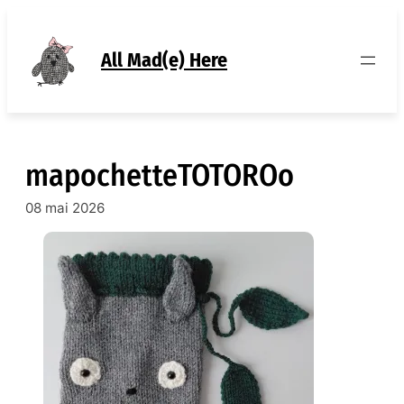
Aller
au
contenu
All Mad(e) Here
mapochetteTOTOROo
08 mai 2026