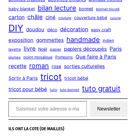
bilan lecture
bonnet
baby blanket
bonnet tricoté
châle
carton
ciné
couverture bébé
couture
cuisine
DIY
décoration
doudou
déco
easy craft
handmade
exposition
gommettes
indien
livre
Paris
papiers découpés
Noël
layette
papier
Que faire à Paris
point mosaïque
Pompons
plumes
roman
recette
sorties culturelles
rose
tricot
Sortir à Paris
tricot bébé
tuto gratuit
tricot pour bébé
tuto
tuto bonnet
Saisissez votre adresse e-mail…
Newsletter
ILS ONT LA COTE (DE MAILLES)