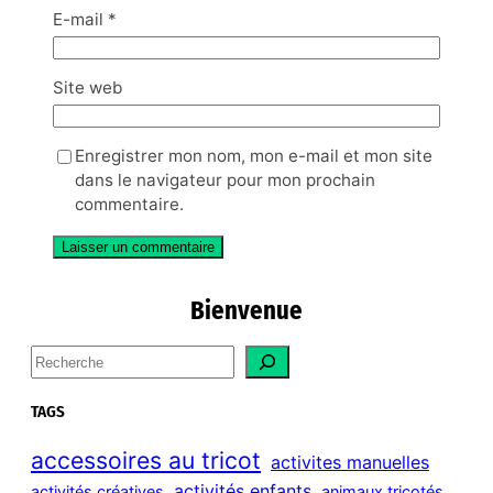
E-mail
*
Site web
Enregistrer mon nom, mon e-mail et mon site
dans le navigateur pour mon prochain
commentaire.
Bienvenue
S
e
a
TAGS
r
c
accessoires au tricot
activites manuelles
h
activités enfants
activités créatives
animaux tricotés