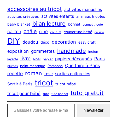
r
c
accessoires au tricot
activites manuelles
h
activités enfants
activités créatives
animaux tricotés
bilan lecture
bonnet
baby blanket
bonnet tricoté
châle
carton
ciné
couverture bébé
couture
cuisine
DIY
décoration
doudou
déco
easy craft
handmade
exposition
gommettes
indien
livre
Paris
papiers découpés
Noël
layette
papier
Que faire à Paris
point mosaïque
Pompons
plumes
roman
recette
sorties culturelles
rose
tricot
Sortir à Paris
tricot bébé
tuto gratuit
tricot pour bébé
tuto
tuto bonnet
Saisissez votre adresse e-mail…
Newsletter