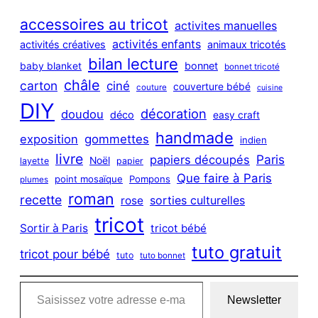
r
c
accessoires au tricot
activites manuelles
h
activités enfants
activités créatives
animaux tricotés
bilan lecture
bonnet
baby blanket
bonnet tricoté
châle
carton
ciné
couverture bébé
couture
cuisine
DIY
décoration
doudou
déco
easy craft
handmade
exposition
gommettes
indien
livre
Paris
papiers découpés
Noël
layette
papier
Que faire à Paris
point mosaïque
Pompons
plumes
roman
recette
sorties culturelles
rose
tricot
Sortir à Paris
tricot bébé
tuto gratuit
tricot pour bébé
tuto
tuto bonnet
Saisissez votre adresse e-mail…
Newsletter