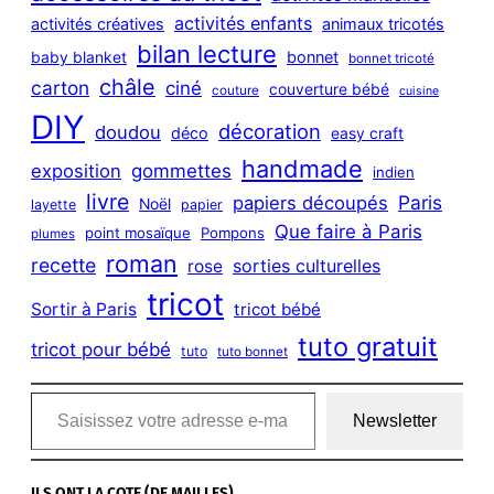
h
activités enfants
activités créatives
animaux tricotés
bilan lecture
bonnet
baby blanket
bonnet tricoté
châle
carton
ciné
couverture bébé
couture
cuisine
DIY
décoration
doudou
déco
easy craft
handmade
exposition
gommettes
indien
livre
Paris
papiers découpés
Noël
layette
papier
Que faire à Paris
point mosaïque
Pompons
plumes
roman
recette
sorties culturelles
rose
tricot
Sortir à Paris
tricot bébé
tuto gratuit
tricot pour bébé
tuto
tuto bonnet
Saisissez votre adresse e-mail…
Newsletter
ILS ONT LA COTE (DE MAILLES)