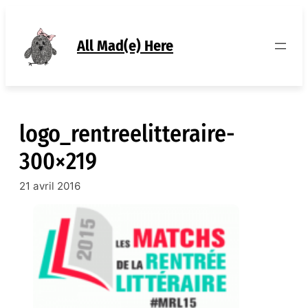
Aller
au
contenu
All Mad(e) Here
logo_rentreelitteraire-
300×219
21 avril 2016