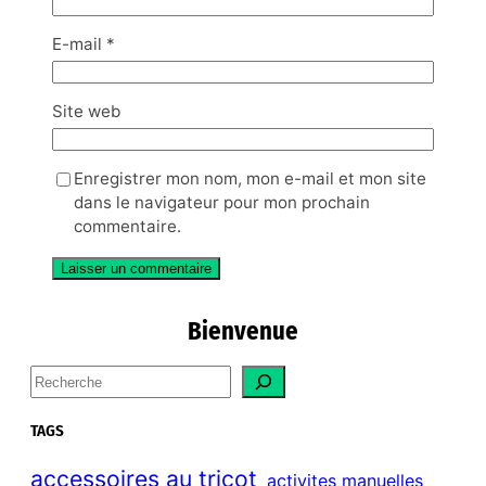
E-mail
*
Site web
Enregistrer mon nom, mon e-mail et mon site
dans le navigateur pour mon prochain
commentaire.
Bienvenue
S
e
a
TAGS
r
c
accessoires au tricot
activites manuelles