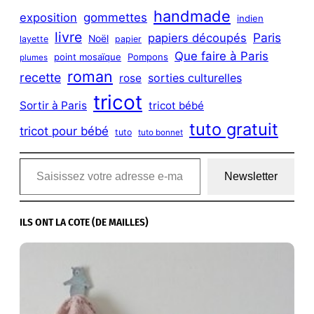
handmade
exposition
gommettes
indien
livre
Paris
papiers découpés
Noël
layette
papier
Que faire à Paris
point mosaïque
Pompons
plumes
roman
recette
sorties culturelles
rose
tricot
Sortir à Paris
tricot bébé
tuto gratuit
tricot pour bébé
tuto
tuto bonnet
Saisissez votre adresse e-mail…
Newsletter
ILS ONT LA COTE (DE MAILLES)