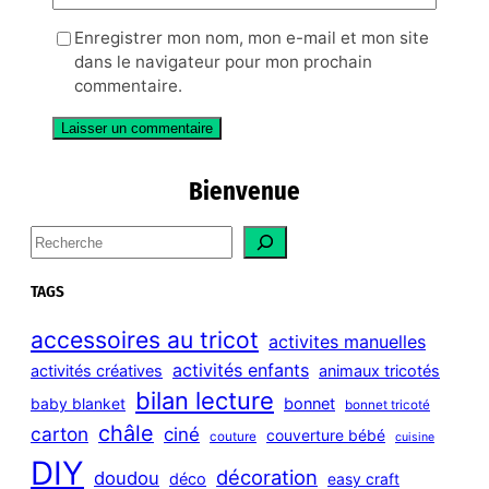
Enregistrer mon nom, mon e-mail et mon site
dans le navigateur pour mon prochain
commentaire.
Bienvenue
S
e
a
TAGS
r
c
accessoires au tricot
activites manuelles
h
activités enfants
activités créatives
animaux tricotés
bilan lecture
bonnet
baby blanket
bonnet tricoté
châle
carton
ciné
couverture bébé
couture
cuisine
DIY
décoration
doudou
déco
easy craft