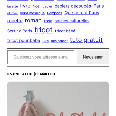
livre
Paris
papiers découpés
Noël
layette
papier
Que faire à Paris
point mosaïque
Pompons
plumes
roman
recette
sorties culturelles
rose
tricot
Sortir à Paris
tricot bébé
tuto gratuit
tricot pour bébé
tuto
tuto bonnet
Saisissez votre adresse e-mail…
Newsletter
ILS ONT LA COTE (DE MAILLES)