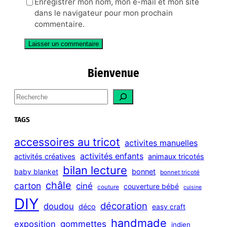
Enregistrer mon nom, mon e-mail et mon site
dans le navigateur pour mon prochain
commentaire.
Bienvenue
S
e
a
TAGS
r
c
accessoires au tricot
activites manuelles
h
activités enfants
activités créatives
animaux tricotés
bilan lecture
bonnet
baby blanket
bonnet tricoté
châle
carton
ciné
couverture bébé
couture
cuisine
DIY
décoration
doudou
déco
easy craft
handmade
exposition
gommettes
indien