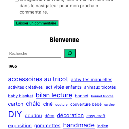
dans le navigateur pour mon prochain
commentaire.
Bienvenue
S
e
a
TAGS
r
c
accessoires au tricot
activites manuelles
h
activités enfants
activités créatives
animaux tricotés
bilan lecture
bonnet
baby blanket
bonnet tricoté
châle
carton
ciné
couverture bébé
couture
cuisine
DIY
décoration
doudou
déco
easy craft
handmade
exposition
gommettes
indien