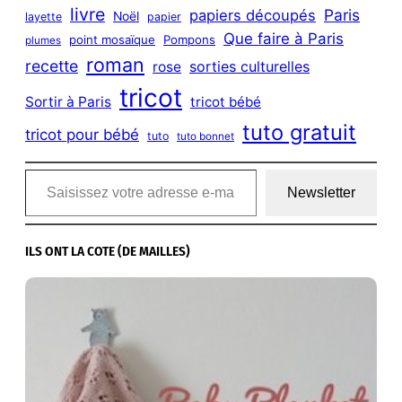
livre
Paris
papiers découpés
Noël
layette
papier
Que faire à Paris
point mosaïque
Pompons
plumes
roman
recette
sorties culturelles
rose
tricot
Sortir à Paris
tricot bébé
tuto gratuit
tricot pour bébé
tuto
tuto bonnet
Saisissez votre adresse e-mail…
Newsletter
ILS ONT LA COTE (DE MAILLES)