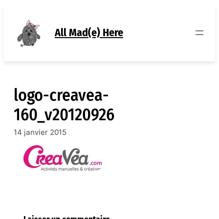
Aller
au
contenu
All Mad(e) Here
logo-creavea-
160_v20120926
14 janvier 2015