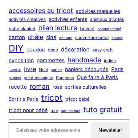
r
c
accessoires au tricot
activites manuelles
h
activités enfants
activités créatives
animaux tricotés
bilan lecture
bonnet
baby blanket
bonnet tricoté
châle
carton
ciné
couverture bébé
couture
cuisine
DIY
décoration
doudou
déco
easy craft
handmade
exposition
gommettes
indien
livre
Paris
papiers découpés
Noël
layette
papier
Que faire à Paris
point mosaïque
Pompons
plumes
roman
recette
sorties culturelles
rose
tricot
Sortir à Paris
tricot bébé
tuto gratuit
tricot pour bébé
tuto
tuto bonnet
Saisissez votre adresse e-mail…
Newsletter