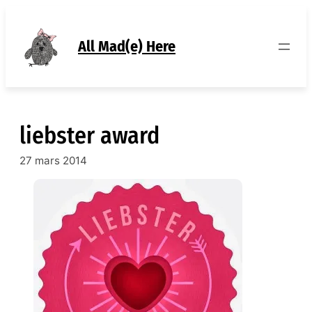
Aller
au
contenu
All Mad(e) Here
liebster award
27 mars 2014