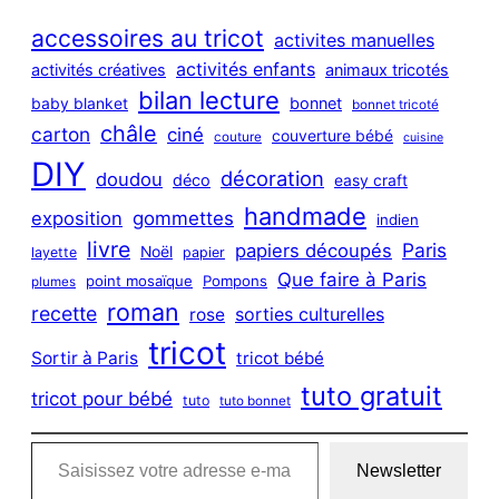
r
c
accessoires au tricot
activites manuelles
h
activités enfants
activités créatives
animaux tricotés
bilan lecture
bonnet
baby blanket
bonnet tricoté
châle
carton
ciné
couverture bébé
couture
cuisine
DIY
décoration
doudou
déco
easy craft
handmade
exposition
gommettes
indien
livre
Paris
papiers découpés
Noël
layette
papier
Que faire à Paris
point mosaïque
Pompons
plumes
roman
recette
sorties culturelles
rose
tricot
Sortir à Paris
tricot bébé
tuto gratuit
tricot pour bébé
tuto
tuto bonnet
Saisissez votre adresse e-mail…
Newsletter