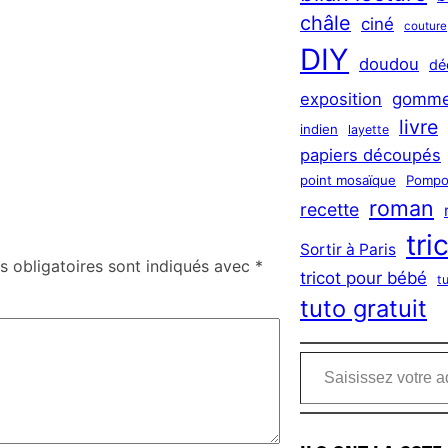
châle
ciné
couture
DIY
doudou
dé
exposition
gomme
livre
indien
layette
papiers découpés
point mosaïque
Pompo
roman
recette
tri
Sortir à Paris
 obligatoires sont indiqués avec
*
tricot pour bébé
t
tuto gratuit
Saisissez votre adresse e-mail…