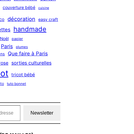
couverture bébé
cuisine
décoration
co
easy craft
handmade
ttes
Noël
papier
Paris
plumes
Que faire à Paris
ns
sorties culturelles
rose
cot
tricot bébé
uto
tuto bonnet
Newsletter