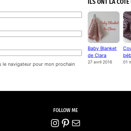
ILS ONT LA COTE 
Baby Blanket
Cou
de Clara
béb
27 avril 2016
01 
s le navigateur pour mon prochain
FOLLOW ME
Instagram
Pinterest
E-mail