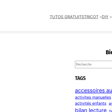
TUTOS GRATUITS
TRICOT
DIY
Bi
S
e
a
TAGS
r
c
accessoires au
h
activites manuelles
activités enfants
a
bilan lecture
b