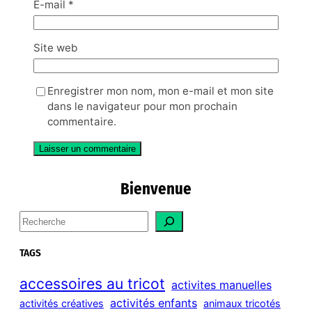
E-mail
*
Site web
Enregistrer mon nom, mon e-mail et mon site
dans le navigateur pour mon prochain
commentaire.
Bienvenue
S
e
a
TAGS
r
c
accessoires au tricot
activites manuelles
h
activités enfants
activités créatives
animaux tricotés