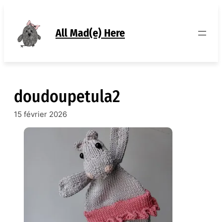
Aller
au
contenu
All Mad(e) Here
doudoupetula2
15 février 2026