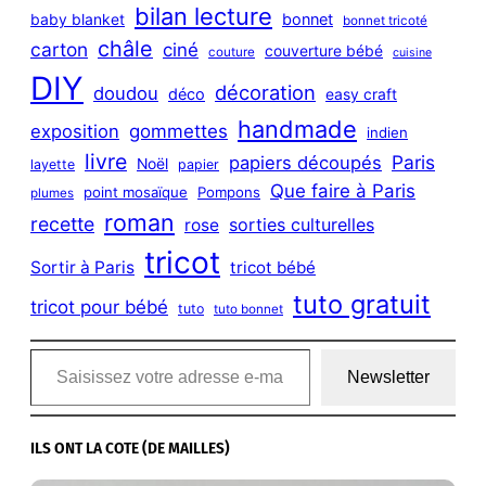
bilan lecture
bonnet
baby blanket
bonnet tricoté
châle
carton
ciné
couverture bébé
couture
cuisine
DIY
décoration
doudou
déco
easy craft
handmade
exposition
gommettes
indien
livre
Paris
papiers découpés
Noël
layette
papier
Que faire à Paris
point mosaïque
Pompons
plumes
roman
recette
sorties culturelles
rose
tricot
Sortir à Paris
tricot bébé
tuto gratuit
tricot pour bébé
tuto
tuto bonnet
Saisissez votre adresse e-mail…
Newsletter
ILS ONT LA COTE (DE MAILLES)