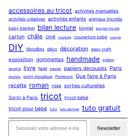
r
c
accessoires au tricot
activites manuelles
h
activités enfants
activités créatives
animaux tricotés
bilan lecture
bonnet
baby blanket
bonnet tricoté
châle
carton
ciné
couverture bébé
couture
cuisine
DIY
décoration
doudou
déco
easy craft
handmade
exposition
gommettes
indien
livre
Paris
papiers découpés
Noël
layette
papier
Que faire à Paris
point mosaïque
Pompons
plumes
roman
recette
sorties culturelles
rose
tricot
Sortir à Paris
tricot bébé
tuto gratuit
tricot pour bébé
tuto
tuto bonnet
Saisissez votre adresse e-mail…
Newsletter