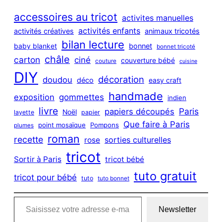
r
c
accessoires au tricot
activites manuelles
h
activités enfants
activités créatives
animaux tricotés
bilan lecture
bonnet
baby blanket
bonnet tricoté
châle
carton
ciné
couverture bébé
couture
cuisine
DIY
décoration
doudou
déco
easy craft
handmade
exposition
gommettes
indien
livre
Paris
papiers découpés
Noël
layette
papier
Que faire à Paris
point mosaïque
Pompons
plumes
roman
recette
sorties culturelles
rose
tricot
Sortir à Paris
tricot bébé
tuto gratuit
tricot pour bébé
tuto
tuto bonnet
Saisissez votre adresse e-mail…
Newsletter