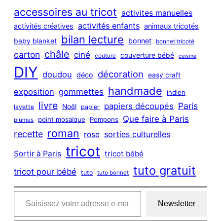
c
accessoires au tricot
activites manuelles
h
activités enfants
activités créatives
animaux tricotés
bilan lecture
bonnet
baby blanket
bonnet tricoté
châle
carton
ciné
couverture bébé
couture
cuisine
DIY
décoration
doudou
déco
easy craft
handmade
exposition
gommettes
indien
livre
Paris
papiers découpés
Noël
layette
papier
Que faire à Paris
point mosaïque
Pompons
plumes
roman
recette
sorties culturelles
rose
tricot
Sortir à Paris
tricot bébé
tuto gratuit
tricot pour bébé
tuto
tuto bonnet
Saisissez votre adresse e-mail…
Newsletter