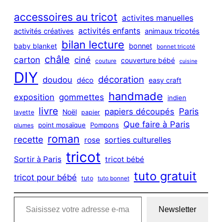
r
c
accessoires au tricot
activites manuelles
h
activités enfants
activités créatives
animaux tricotés
bilan lecture
bonnet
baby blanket
bonnet tricoté
châle
carton
ciné
couverture bébé
couture
cuisine
DIY
décoration
doudou
déco
easy craft
handmade
exposition
gommettes
indien
livre
Paris
papiers découpés
Noël
layette
papier
Que faire à Paris
point mosaïque
Pompons
plumes
roman
recette
sorties culturelles
rose
tricot
Sortir à Paris
tricot bébé
tuto gratuit
tricot pour bébé
tuto
tuto bonnet
Saisissez votre adresse e-mail…
Newsletter