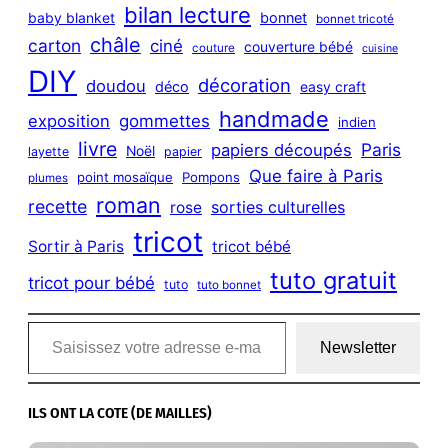
bilan lecture
bonnet
baby blanket
bonnet tricoté
châle
carton
ciné
couverture bébé
couture
cuisine
DIY
décoration
doudou
déco
easy craft
handmade
exposition
gommettes
indien
livre
Paris
papiers découpés
Noël
layette
papier
Que faire à Paris
point mosaïque
Pompons
plumes
roman
recette
sorties culturelles
rose
tricot
Sortir à Paris
tricot bébé
tuto gratuit
tricot pour bébé
tuto
tuto bonnet
Saisissez votre adresse e-mail…
Newsletter
ILS ONT LA COTE (DE MAILLES)