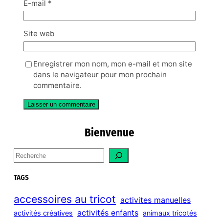
E-mail
*
Site web
Enregistrer mon nom, mon e-mail et mon site
dans le navigateur pour mon prochain
commentaire.
Bienvenue
S
e
a
TAGS
r
c
accessoires au tricot
activites manuelles
h
activités enfants
activités créatives
animaux tricotés