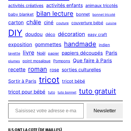
h
activités enfants
activités créatives
animaux tricotés
bilan lecture
bonnet
baby blanket
bonnet tricoté
châle
carton
ciné
couverture bébé
couture
cuisine
DIY
décoration
doudou
déco
easy craft
handmade
exposition
gommettes
indien
livre
Paris
papiers découpés
Noël
layette
papier
Que faire à Paris
point mosaïque
Pompons
plumes
roman
recette
sorties culturelles
rose
tricot
Sortir à Paris
tricot bébé
tuto gratuit
tricot pour bébé
tuto
tuto bonnet
Saisissez votre adresse e-mail…
Newsletter
ILS ONT LA COTE (DE MAILLES)