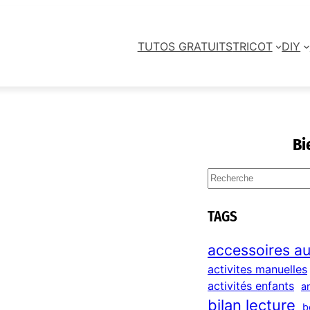
TUTOS GRATUITS
TRICOT
DIY
Bi
S
e
a
TAGS
r
c
accessoires au
h
activites manuelles
activités enfants
a
bilan lecture
b