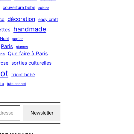
couverture bébé
cuisine
décoration
co
easy craft
handmade
ttes
Noël
papier
Paris
plumes
Que faire à Paris
ns
sorties culturelles
rose
cot
tricot bébé
uto
tuto bonnet
Newsletter