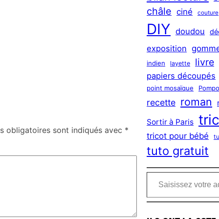
châle
ciné
couture
DIY
doudou
dé
exposition
gomme
livre
indien
layette
papiers découpés
point mosaïque
Pompo
roman
recette
tri
Sortir à Paris
 obligatoires sont indiqués avec
*
tricot pour bébé
t
tuto gratuit
Saisissez votre adresse e-mail…