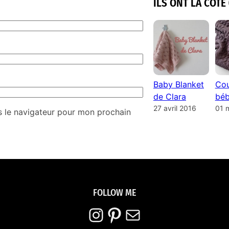
ILS ONT LA COTE 
Baby Blanket
Cou
de Clara
béb
27 avril 2016
01 
s le navigateur pour mon prochain
FOLLOW ME
Instagram
Pinterest
E-mail