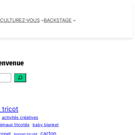
CULTUREZ-VOUS
BACKSTAGE
envenue
 tricot
activités créatives
nimaux tricotés
baby blanket
carton
onnet
bonnet tricoté