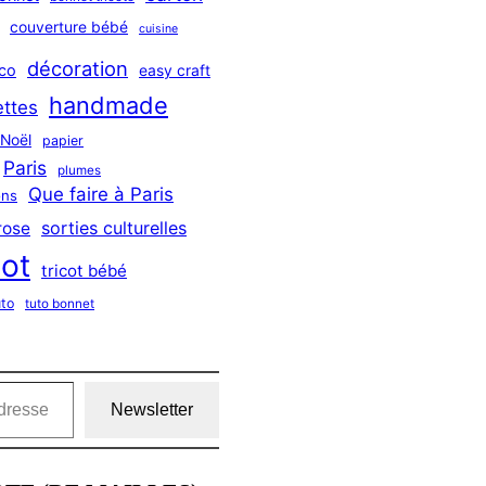
couverture bébé
cuisine
décoration
co
easy craft
handmade
ttes
Noël
papier
Paris
plumes
Que faire à Paris
ns
sorties culturelles
rose
cot
tricot bébé
uto
tuto bonnet
Newsletter