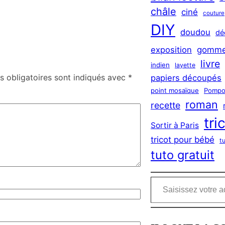
châle
ciné
couture
DIY
doudou
dé
exposition
gomme
livre
indien
layette
 obligatoires sont indiqués avec
*
papiers découpés
point mosaïque
Pompo
roman
recette
tri
Sortir à Paris
tricot pour bébé
t
tuto gratuit
Saisissez votre adresse e-mail…