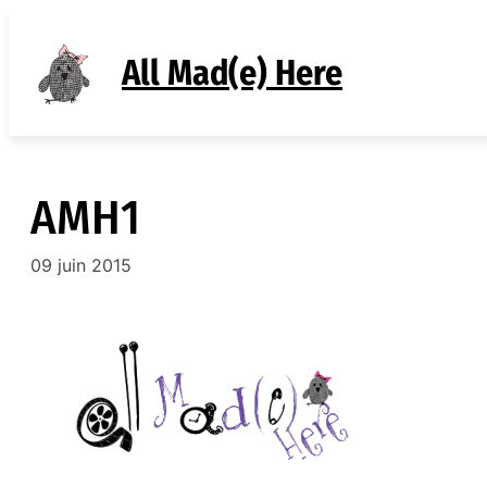
Aller
au
All Mad(e) Here
contenu
AMH1
09 juin 2015