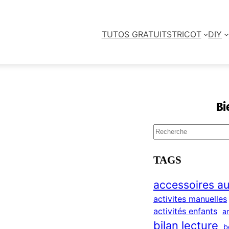
TUTOS GRATUITS
TRICOT
DIY
Bi
S
e
a
TAGS
r
c
accessoires au
h
activites manuelles
activités enfants
a
bilan lecture
b