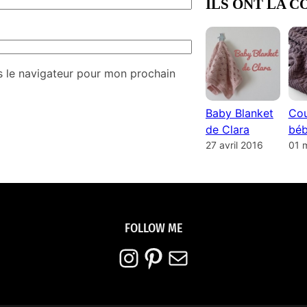
ILS ONT LA C
s le navigateur pour mon prochain
Baby Blanket
Cou
de Clara
béb
27 avril 2016
01 
FOLLOW ME
Instagram
Pinterest
E-mail