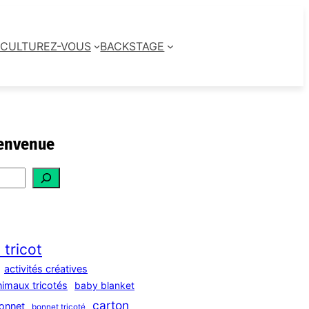
CULTUREZ-VOUS
BACKSTAGE
envenue
 tricot
activités créatives
nimaux tricotés
baby blanket
carton
onnet
bonnet tricoté