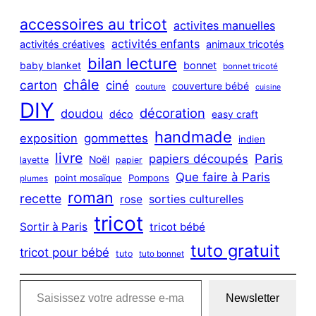
r
c
accessoires au tricot
activites manuelles
h
activités enfants
activités créatives
animaux tricotés
bilan lecture
bonnet
baby blanket
bonnet tricoté
châle
carton
ciné
couverture bébé
couture
cuisine
DIY
décoration
doudou
déco
easy craft
handmade
exposition
gommettes
indien
livre
Paris
papiers découpés
Noël
layette
papier
Que faire à Paris
point mosaïque
Pompons
plumes
roman
recette
sorties culturelles
rose
tricot
Sortir à Paris
tricot bébé
tuto gratuit
tricot pour bébé
tuto
tuto bonnet
Saisissez votre adresse e-mail…
Newsletter