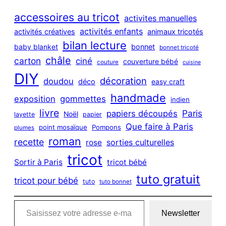
r
c
accessoires au tricot
activites manuelles
h
activités enfants
activités créatives
animaux tricotés
bilan lecture
bonnet
baby blanket
bonnet tricoté
châle
carton
ciné
couverture bébé
couture
cuisine
DIY
décoration
doudou
déco
easy craft
handmade
exposition
gommettes
indien
livre
Paris
papiers découpés
Noël
layette
papier
Que faire à Paris
point mosaïque
Pompons
plumes
roman
recette
sorties culturelles
rose
tricot
Sortir à Paris
tricot bébé
tuto gratuit
tricot pour bébé
tuto
tuto bonnet
Saisissez votre adresse e-mail…
Newsletter