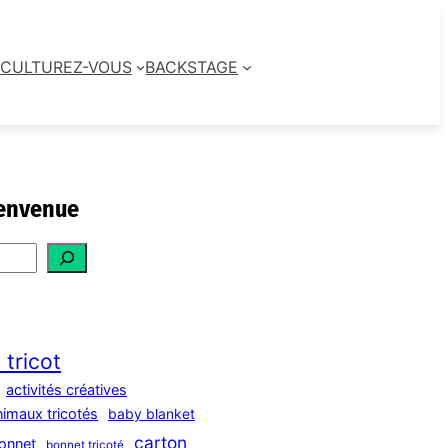
CULTUREZ-VOUS
BACKSTAGE
envenue
 tricot
activités créatives
nimaux tricotés
baby blanket
carton
onnet
bonnet tricoté