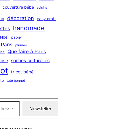
couverture bébé
cuisine
décoration
co
easy craft
handmade
ttes
Noël
papier
Paris
plumes
Que faire à Paris
ns
sorties culturelles
rose
cot
tricot bébé
uto
tuto bonnet
Newsletter