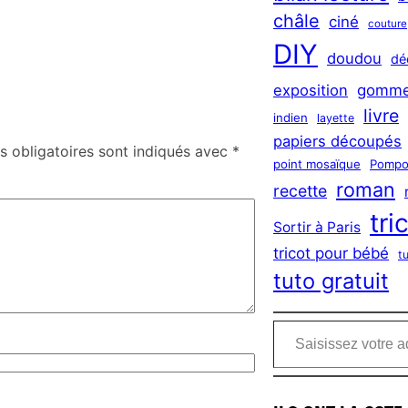
châle
ciné
couture
DIY
doudou
dé
exposition
gomme
livre
indien
layette
papiers découpés
 obligatoires sont indiqués avec
*
point mosaïque
Pompo
roman
recette
tri
Sortir à Paris
tricot pour bébé
t
tuto gratuit
Saisissez votre adresse e-mail…