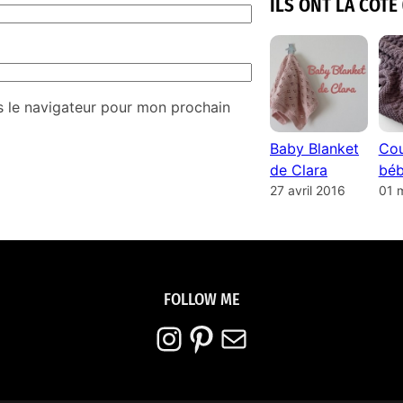
ILS ONT LA COTE 
s le navigateur pour mon prochain
Baby Blanket
Cou
de Clara
béb
27 avril 2016
01 
FOLLOW ME
Instagram
Pinterest
E-mail