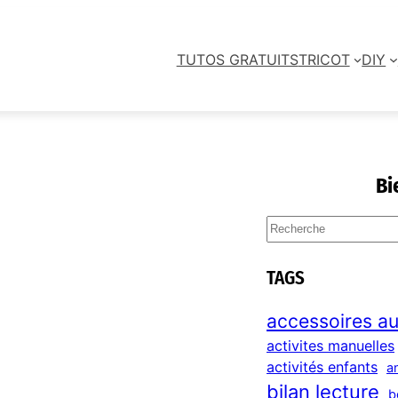
TUTOS GRATUITS
TRICOT
DIY
Bi
S
e
a
TAGS
r
c
accessoires au
h
activites manuelles
activités enfants
a
bilan lecture
b