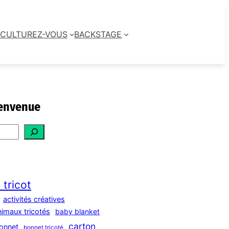
CULTUREZ-VOUS
BACKSTAGE
envenue
 tricot
activités créatives
nimaux tricotés
baby blanket
carton
onnet
bonnet tricoté