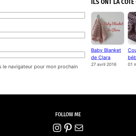
ILS ONT LA COTE 
Baby Blanket
Cou
de Clara
béb
27 avril 2016
01 
s le navigateur pour mon prochain
FOLLOW ME
Instagram
Pinterest
E-mail