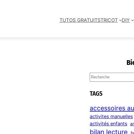
TUTOS GRATUITS
TRICOT
DIY
Bi
S
e
a
TAGS
r
c
accessoires au
h
activites manuelles
activités enfants
a
bilan lecture
b