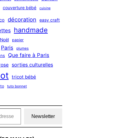
couverture bébé
cuisine
décoration
co
easy craft
handmade
ttes
Noël
papier
Paris
plumes
Que faire à Paris
ns
sorties culturelles
rose
cot
tricot bébé
uto
tuto bonnet
Newsletter