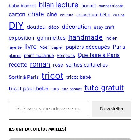
bilan lecture
bonnet
baby blanket
bonnet tricoté
châle
carton
ciné
couverture bébé
couture
cuisine
DIY
décoration
doudou
déco
easy craft
handmade
exposition
gommettes
indien
livre
Paris
papiers découpés
Noël
layette
papier
Que faire à Paris
point mosaïque
Pompons
plumes
roman
recette
sorties culturelles
rose
tricot
Sortir à Paris
tricot bébé
tuto gratuit
tricot pour bébé
tuto
tuto bonnet
Saisissez votre adresse e-mail…
Newsletter
ILS ONT LA COTE (DE MAILLES)